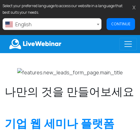
Select your preferred language to access our website in a language that
X
best suits your needs.
English
CONTINUE
LIVEWEBINAR.COM
나만의 것을 만들어보세요
기업 웹 세미나 플랫폼