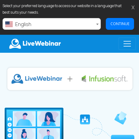
Select your preferred language to access our website in a language that
X
best suits your needs.
English
CONTINUE
LIVEWEBINAR.COM