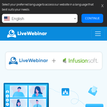
Select your preferred language to access our website in a language that
X
best suits your needs.
English
CONTINUE
LIVEWEBINAR.COM