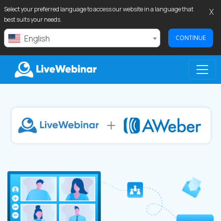
Select your preferred language to access our website in a language that
X
best suits your needs.
English
CONTINUE
LIVEWEBINAR.COM