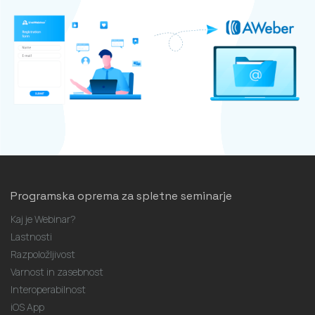
Programska oprema za spletne seminarje
Kaj je Webinar?
Lastnosti
Razpoložljivost
Varnost in zasebnost
Interoperabilnost
iOS App