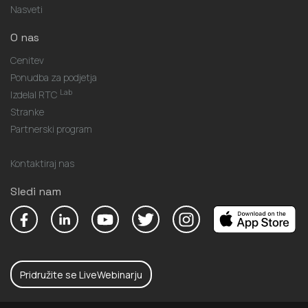
Nasveti
O nas
Cenitev
Ponudba za podjetja
Lab
Izdelal RTC
Stranke
Partnerski program
Kontaktiraj nas
Sledi nam
Pridružite se LiveWebinarju