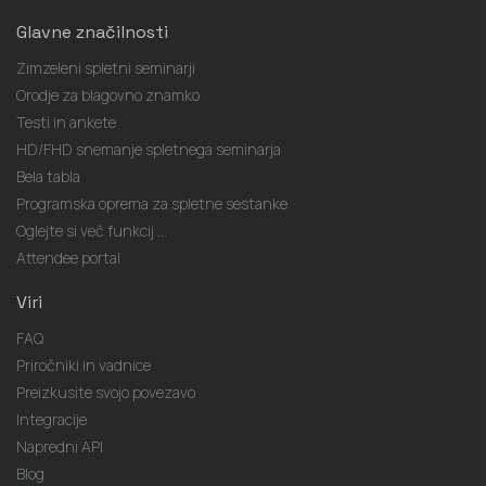
Glavne značilnosti
Zimzeleni spletni seminarji
Orodje za blagovno znamko
Testi in ankete
HD/FHD snemanje spletnega seminarja
Bela tabla
Programska oprema za spletne sestanke
Oglejte si več funkcij ...
Attendee portal
Viri
FAQ
Priročniki in vadnice
Preizkusite svojo povezavo
Integracije
Napredni API
Blog