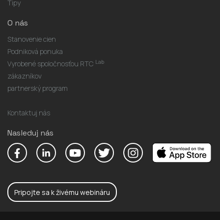
Tipy
O nás
Stanovenie cien
Podniková ponuka
Lab
Vyrobené spoločnosťou RTC
zákazníkov
partnerský program
Kontaktuj nás
Nasleduj nás
Pripojte sa k živému webináru