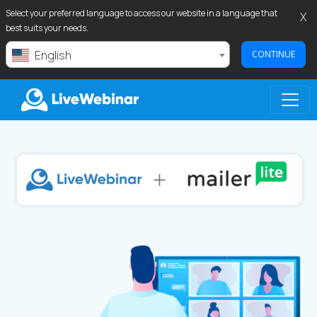
Select your preferred language to access our website in a language that
X
best suits your needs.
English
CONTINUE
LIVEWEBINAR.COM