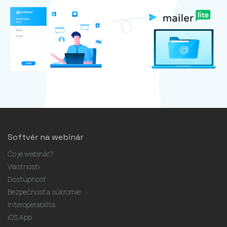
Softvér na webinár
Čo je webinár?
Vlastnosti
Dostupnosť
Bezpečnosť a súkromie
Interoperabilita
iOS App