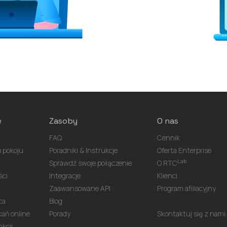
e
Zasoby
O nas
FAQ
Cennik
 pokoju
Poradniki & Instrukcje
Oferta Enterprise
Lab
Sprawdź swoje połączenie
O RTC
ści
Integracje
Klienci
Zaawansowane API
Program afiliacyjny
ca
Blog
kań online
Porady
Skontaktuj się z nami
cji...