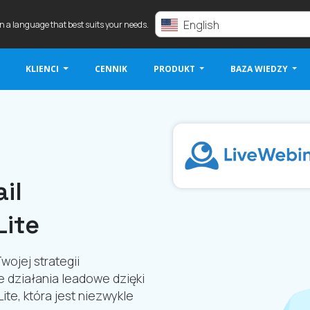
English
in a language that best suits your needs.
KLIENCI
CENNIK
PRODUKT
BAZA WIEDZY
il
Lite
ojej strategii
 działania leadowe dzięki
ite, która jest niezwykle