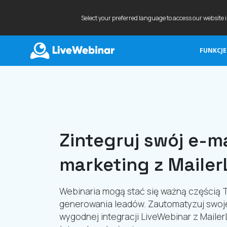
Select your preferred language to access our website 
FUNKCJE
LIVEWEBINAR.COM
Zintegruj swój e-ma
marketing z Mailer
Webinaria mogą stać się ważną częścią Tw
generowania leadów. Zautomatyzuj swoje
wygodnej integracji LiveWebinar z MailerL