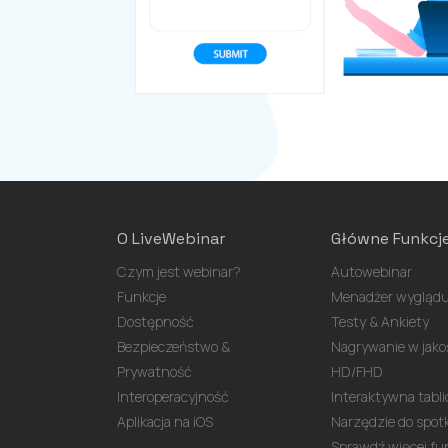
O LiveWebinar
Główne Funkcj
Czym jest webinar?
Autowebinar
Funkcje
Menadżer wyglądu
Dostępność
Testy & Ankiety
Bezpieczeństwo &
Nagrywanie w jako
Prywatność
HD/FHD
Interoperacyjność
Interaktywna tabli
Aplikacja na iOS
Narzędzie do spot
Sprawdź więcej funk