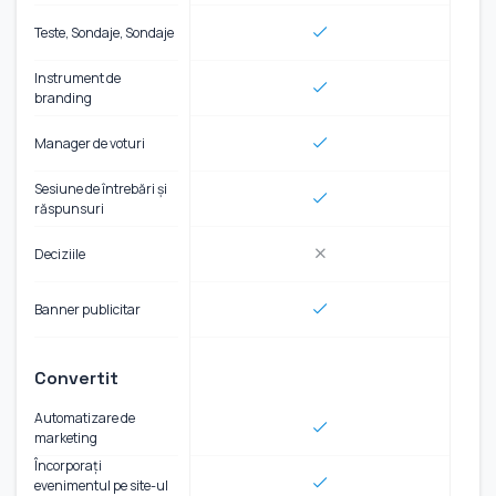
Teste, Sondaje, Sondaje
Instrument de
branding
Manager de voturi
Sesiune de întrebări și
răspunsuri
Deciziile
Banner publicitar
Convertit
Automatizare de
marketing
Încorporați
evenimentul pe site-ul