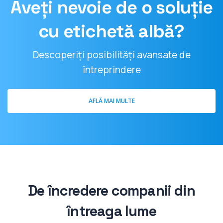
Aveți nevoie de o soluție
cu etichetă albă?
Descoperiți posibilități avansate de
întreprindere
AFLĂ MAI MULTE
De încredere companii din
întreaga lume