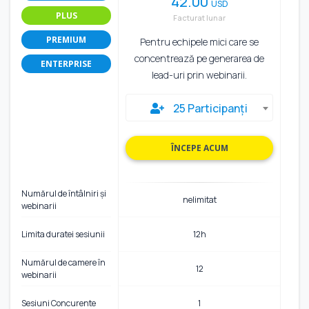
42.00
USD
PLUS
Facturat lunar
PREMIUM
Pentru echipele mici care se
concentrează pe generarea de
ENTERPRISE
lead-uri prin webinarii.
25 Participanți
ÎNCEPE ACUM
Numărul de întâlniri și
nelimitat
webinarii
Limita duratei sesiunii
12h
Numărul de camere în
12
webinarii
Sesiuni Concurente
1