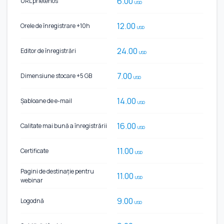
6.00
URL prietenos
USD
12.00
Orele de înregistrare +10h
USD
24.00
Editor de înregistrări
USD
7.00
Dimensiune stocare +5 GB
USD
14.00
Șabloane de e-mail
USD
16.00
Calitate mai bună a înregistrării
USD
11.00
Certificate
USD
Pagini de destinație pentru
11.00
USD
webinar
9.00
Logodnă
USD