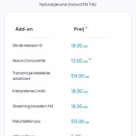
Facturat pe lună (inclus 23% TVA)
*
Add-on
Preț
18.00
Săli de relaxare +5
USD
**
12.00
Sesiuni Concurente
USD
Transmis pe rețelele de
59.00
USD
socializare
18.00
Interpretarea Limbii
USD
18.00
Streaming live extern HQ
USD
59.00
Podul telefonului
USD