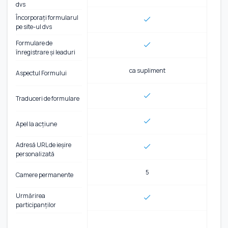
dvs
Încorporați formularul
pe site-ul dvs
Formulare de
înregistrare și leaduri
ca supliment
Aspectul Formului
Traduceri de formulare
Apel la acțiune
Adresă URL de ieșire
personalizată
5
Camere permanente
Urmărirea
participanților