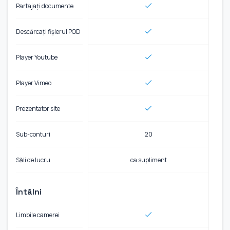
Partajați documente
Descărcați fișierul POD
Player Youtube
Player Vimeo
Prezentator site
Sub-conturi
20
Săli de lucru
ca supliment
Întâlni
Limbile camerei