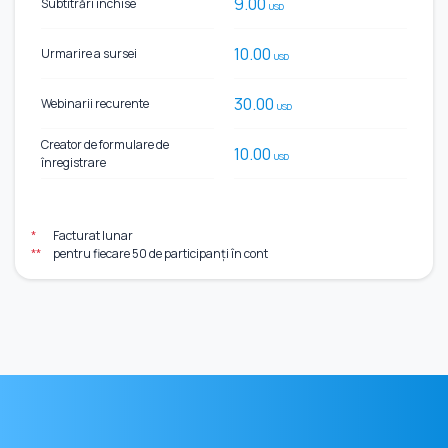
9.00
Subtitrări închise
USD
10.00
Urmarire a sursei
USD
30.00
Webinarii recurente
USD
Creator de formulare de
10.00
USD
înregistrare
*
Facturat lunar
**
pentru fiecare 50 de participanți în cont