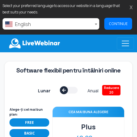
Select your preferred language to access our website in a language that
X
best suits your needs.
English
CONTINUE
LIVEWEBINAR.COM
Software flexibil pentru întâlniri online
Reducere
Lunar
Anual
20
Alege-ți cel mai bun
CEA MAI BUNA ALEGERE
plan:
FREE
Plus
BASIC