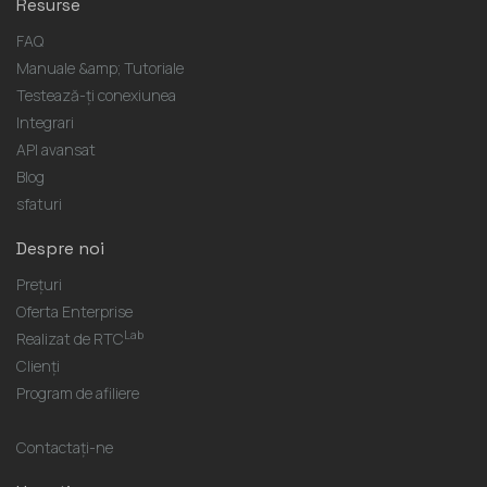
Resurse
FAQ
Manuale &amp; Tutoriale
Testează-ți conexiunea
Integrari
API avansat
Blog
sfaturi
Despre noi
Prețuri
Oferta Enterprise
Lab
Realizat de RTC
Clienți
Program de afiliere
Contactaţi-ne