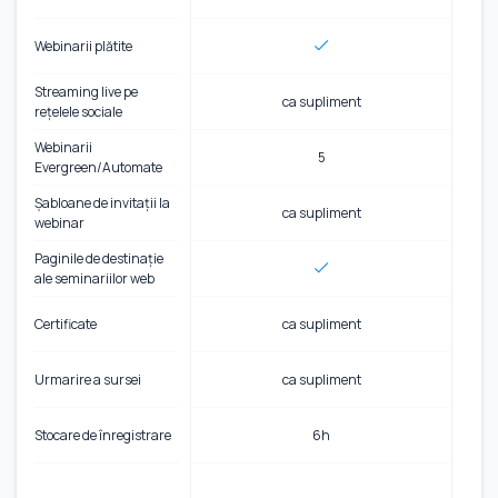
Webinarii plătite
Streaming live pe
ca supliment
rețelele sociale
Webinarii
5
Evergreen/Automate
Șabloane de invitații la
ca supliment
webinar
Paginile de destinație
ale seminariilor web
Certificate
ca supliment
Urmarire a sursei
ca supliment
Stocare de înregistrare
6h