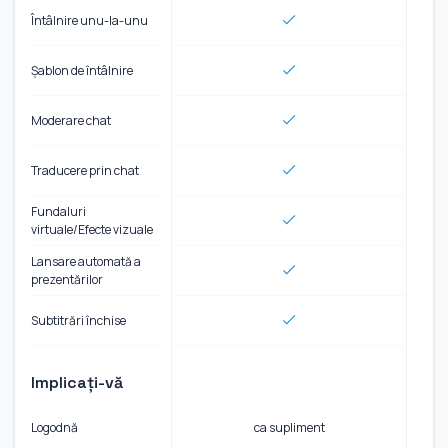
Întâlnire unu-la-unu
Șablon de întâlnire
Moderare chat
Traducere prin chat
Fundaluri
virtuale/Efecte vizuale
Lansare automată a
prezentărilor
Subtitrări închise
Implicați-vă
Logodnă
ca supliment