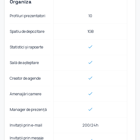
Organiza
Profiluri prezentatori
10
Spatiu de depozitare
1GB
Statistici și rapoarte
Sală de așteptare
Creator de agende
Amenajări camere
Manager de prezență
Invitații prin e-mail
200/24h
Invitații prin mesaje