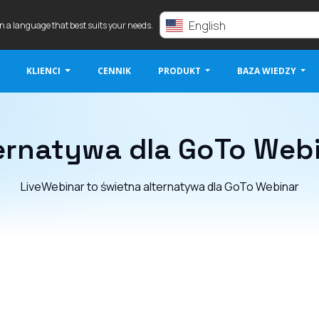
English
in a language that best suits your needs.
KLIENCI
CENNIK
PRODUKT
BAZA WIEDZY
ernatywa dla GoTo Web
LiveWebinar to świetna alternatywa dla GoTo Webinar