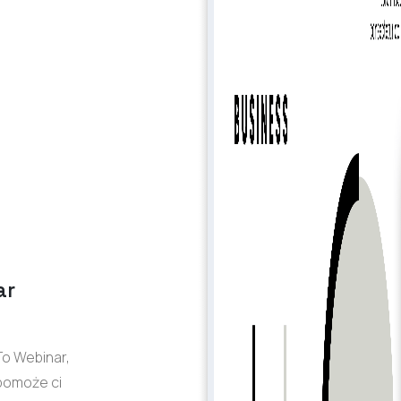
ar
To Webinar,
pomoże ci