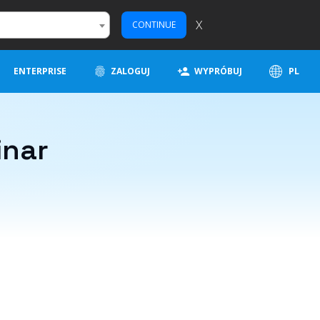
X
CONTINUE
ENTERPRISE
ZALOGUJ
WYPRÓBUJ
PL
inar