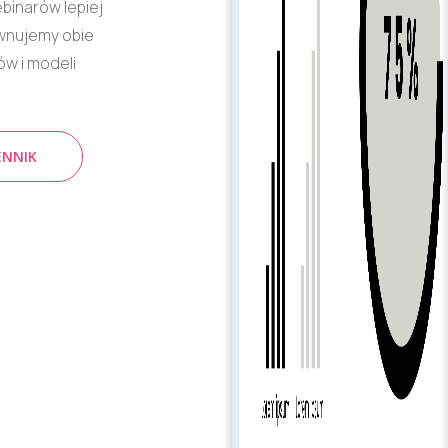
inarów lepiej
wnujemy obie
tów i modeli
ENNIK