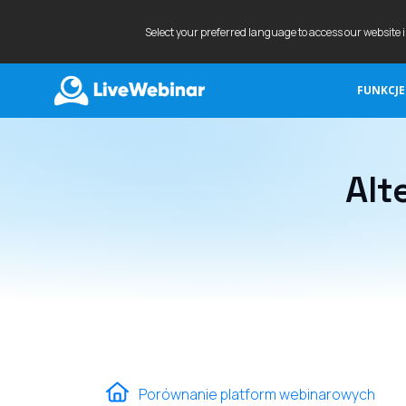
Select your preferred language to access our website 
FUNKCJE
LIVEWEBINAR.COM
Alt
Porównanie platform webinarowych