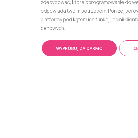
zdecydować, które oprogramowanie do web
odpowiada twoim potrzebom. Poniżej poró
platformy pod kątem ich funkcji, opinii klien
cenowych.
WYPRÓBUJ ZA DARMO
C