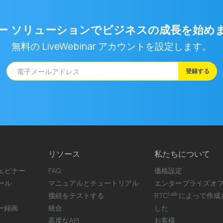
ー ソリューションでビジネスの成長を始め
無料の LiveWebinar アカウントを設定します。
登録する
リソース
私たちについて
ェビナー
FAQ
価格設定
ール
マニュアルとチュートリアル
エンタープライズオ
Lab
接続をテストする
RTC
によって作成
ナー録画
統合
した
高度なAPI
お客様