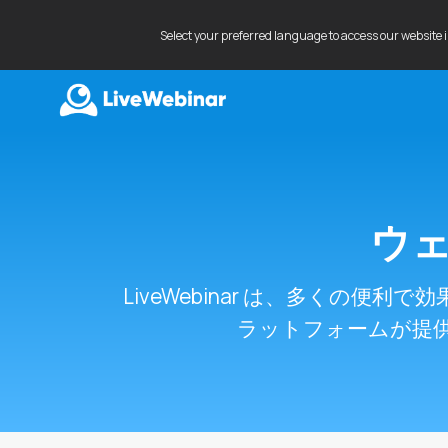
Select your preferred language to access our website 
LIVEWEBINAR.COM
ウェ
LiveWebinar は、多くの
ラットフォームが提