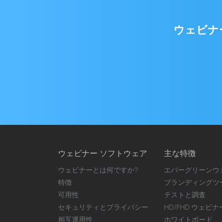
電
子
ウェビナ
メ
ー
ル
ア
ド
レ
ス
ウェビナー ソフトウェア
主な特徴
ウェビナーとは何ですか?
エバーグリーンウ
特徴
ブランディングツ
可用性
テストと調査
セキュリティとプライバシー
HD/FHD ウェビ
相互運用性
ホワイトボード