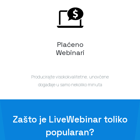
Plaćeno
Webinari
Producirajte visokokvalitetne, unovčene
događaje u samo nekoliko minuta
Zašto je LiveWebinar toliko
popularan?