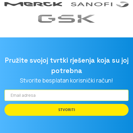
Pružite svojoj tvrtki rješenja koja su joj
potrebna
Stvorite besplatan korisnički račun!
Email
adresa
STVORITI