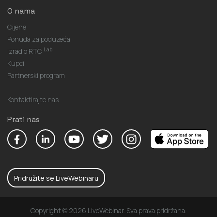
O nama
Cijene
Ponuda za poduzeća
Lab
Izradio RTC
Kupci
Partnerski program
Kontaktirajte nas
Prati nas
Pridružite se LiveWebinaru
Copyright © 2026 LiveWebinar. Sva prava pridržana.