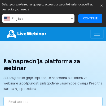
Select your preferred language to access our website in a language that
X
best suits your needs.
English
CONTINUE
LIVEWEBINAR.COM
Najnaprednija platforma za
webinar
Surađujte bilo gdje. Isprobajte naprednu platformu za
webinare u potpunosti prilagođene vašem poslovanju. Kreditna
kartica nije potrebna.
Email adresa