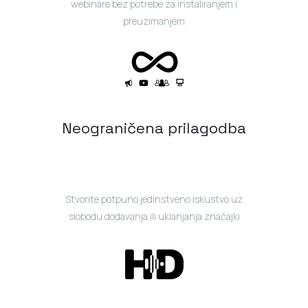
webinare bez potrebe za instaliranjem i
preuzimanjem
Neograničena prilagodba
Stvorite potpuno jedinstveno iskustvo uz
slobodu dodavanja ili uklanjanja značajki