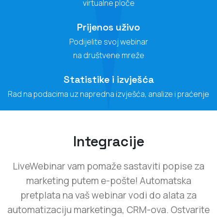
virtualne ploče
Prijenos uživo
Podijelite svoj webinar
na društvene mreže
Statistike i izvješća
Rad na podacima uz napredna izvješća, analize i praćenje
Integracije
LiveWebinar vam pomaže sastaviti popise za
marketing putem e-pošte! Automatska
pretplata na vaš webinar vodi do alata za
automatizaciju marketinga, CRM-ova. Ostvarite