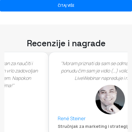
ČITAJ VIŠE
Recenzije i nagrade
"Moram priznati da sam se odmah zaljubio u ovu
ponudu čim sam je vidio (…) volio bih vidjeti kako
LiveWebinar napreduje i raste (…)"
René Steiner
Stručnjak za marketing i strategiju, Appsumo