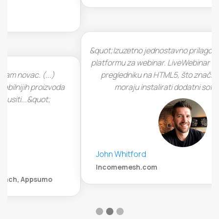
&quot;Izuzetno jednostavno prilagoditi i postaviti svoju
platformu za webinar. LiveWebinar radi u potpunosti u
pregledniku na HTML5, što znači da gledatelji ne
moraju instalirati dodatni softver.&quot;
John Whitford
Incomemesh.com
Saznajte kako vam možemo