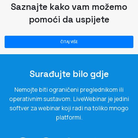
pomoći da uspijete
ČITAJ VIŠE
Surađujte bilo gdje
Nemojte biti ograničeni preglednikom ili
operativnim sustavom. LiveWebinar je jedini
softver za webinar koji radi na toliko mnogo
platformi.