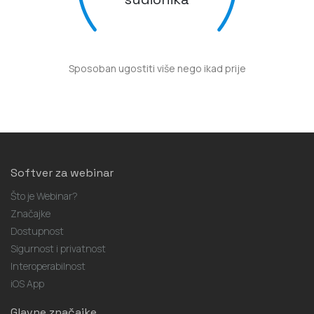
Sposoban ugostiti više nego ikad prije
Softver za webinar
Što je Webinar?
Značajke
Dostupnost
Sigurnost i privatnost
Interoperabilnost
iOS App
Glavne značajke