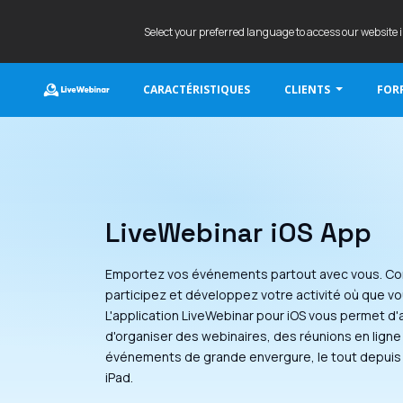
Select your preferred language to access our website 
CARACTÉRISTIQUES
CLIENTS
FORF
LIVEWEBINAR.COM
LiveWebinar iOS App
Emportez vos événements partout avec vous. C
participez et développez votre activité où que v
L'application LiveWebinar pour iOS vous permet d'
d'organiser des webinaires, des réunions en ligne
événements de grande envergure, le tout depuis 
iPad.