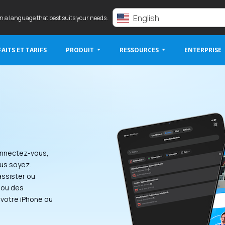
English
in a language that best suits your needs.
AITS ET TARIFS
PRODUIT
RESSOURCES
ENTERPRISE
onnectez-vous,
ous soyez.
assister ou
 ou des
votre iPhone ou