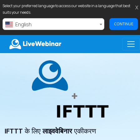
Select your preferred language to access our website in a language that best
X
suits your needs.
English
CONTINUE
LIVEWEBINAR.COM
IFTTT
के लिए
लाइववेबिनार
एकीकरण