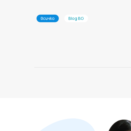
всичко
Blog BG