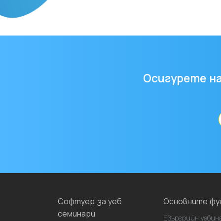
Осигурете н
Имейл
адрес
Софтуер за уеб
Основните фу
семинари
Евъргрийн уебин