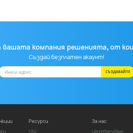
а вашата компания решенията, от кои
Създай безплатен акаунт!
СЪЗДАВАЙТЕ
нкции
Ресурси
За нас
ари
FAQ
Ценообразуване