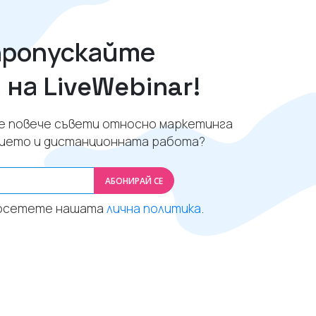
пропускайте
на LiveWebinar!
те повече съвети относно маркетинга
нието и дистанционната работа?
АБОНИРАЙ СЕ
 посетете нашата
лична политика
.