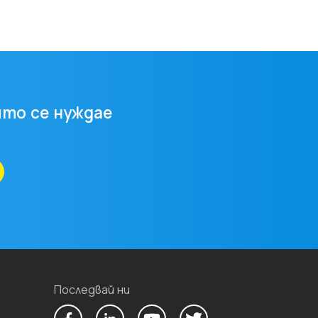
то се нуждае
Последвай ни