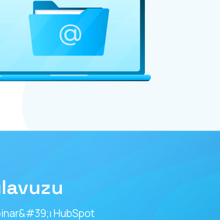
ılavuzu
ebinar&#39;ı HubSpot