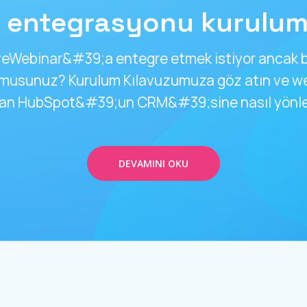
 entegrasyonu kurulum 
Webinar&#39;a entegre etmek istiyor ancak b
r musunuz? Kurulum Kılavuzumuza göz atın ve we
udan HubSpot&#39;un CRM&#39;sine nasıl yönlen
DEVAMINI OKU