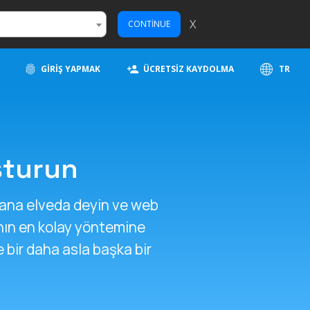
X
CONTINUE
GIRIŞ YAPMAK
ÜCRETSIZ KAYDOLMA
TR
uşturun
amana elveda deyin ve web
nın en kolay yöntemine
e bir daha asla başka bir