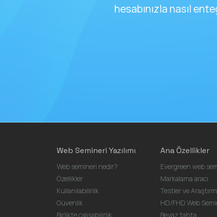
hesabınızla nasıl ente
Web Semineri Yazılımı
Ana Özellikler
Web semineri nedir?
Evergreen web sem
Özellikler
Markalama aracı
Kullanılabilirlik
Testler ve Araştırm
Güvenlik
HD/FHD Web Semin
Birlikte çalışabilirlik
Beyaz tahta