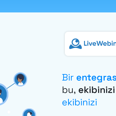
Bir
entegra
bu,
ekibiniz
ekibinizi