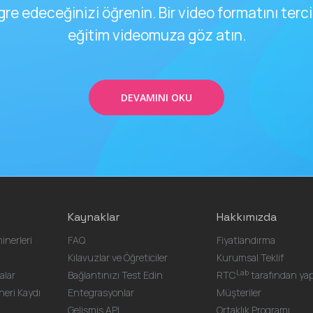
gre edeceğinizi öğrenin. Bir video formatını terc
eğitim videomuza göz atın.
DEVAMINI OKU
Kaynaklar
Hakkımızda
inerleri
FAQ
Fiyatlandırma
Kılavuzlar ve Öğreticiler
Kurumsal Teklif
Lab
alar
Bağlantınızı Test Edin
RTC
tarafından yap
eri Kaydı
Entegrasyonlar
Müşteriler
Gelişmiş API
Ortaklık Programı