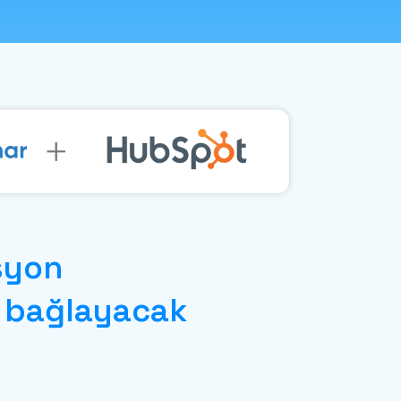
syon
i
bağlayacak