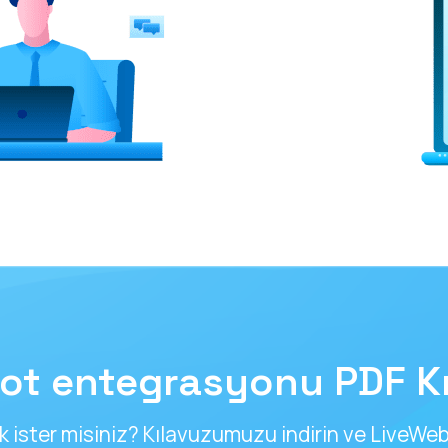
t entegrasyonu PDF K
 ister misiniz? Kılavuzumuzu indirin ve LiveW