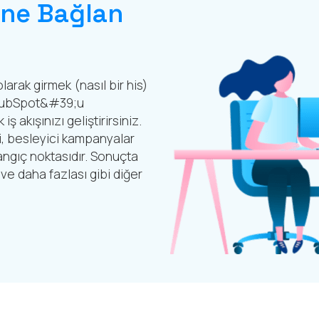
ine Bağlan
larak girmek (nasıl bir his)
! HubSpot&#39;u
ş akışınızı geliştirirsiniz.
ri, besleyici kampanyalar
gıç noktasıdır. Sonuçta
e daha fazlası gibi diğer