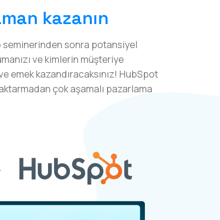
aman kazanın
b seminerinden sonra potansiyel
kumanızı ve kimlerin müşteriye
n ve emek kazandıracaksınız! HubSpot
şa aktarmadan çok aşamalı pazarlama