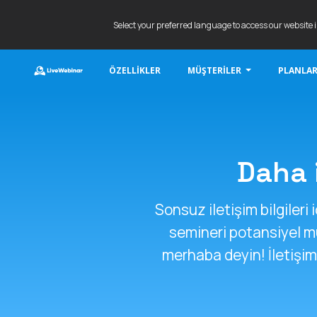
Select your preferred language to access our website 
ÖZELLIKLER
MÜŞTERILER
PLANLAR
LIVEWEBINAR.COM
Daha i
Sonsuz iletişim bilgiler
semineri potansiyel m
merhaba deyin! İletişim 