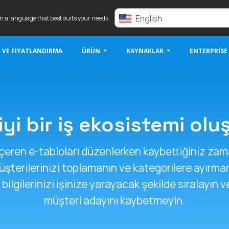
English
in a language that best suits your needs.
 VE FIYATLANDIRMA
ÜRÜN
KAYNAKLAR
ENTERPRISE
yi bir iş ekosistemi ol
i içeren e-tabloları düzenlerken kaybettiğiniz z
üşterilerinizi toplamanın ve kategorilere ayırma
bilgilerinizi işinize yarayacak şekilde sıralayın v
müşteri adayını kaybetmeyin.