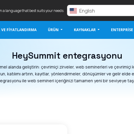
English
in a language that best suits your needs.
 VE FIYATLANDIRMA
ÜRÜN
KAYNAKLAR
ENTERPRISE
HeySummit entegrasyonu
mel alanda geliştirin: çevrimiçi zirveler, web seminerleri ve çevrimiçi k
un, katılımı artırın, kayıtlar, yönlendirmeler, dönüşümler ve gelir eld
egrasyonu ile web semineri içeriğinizi tamamen yeni bir seviyeye taşı