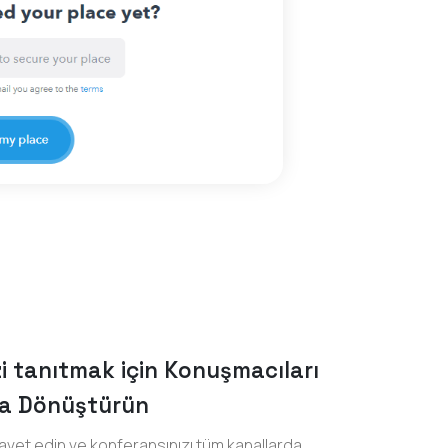
izi tanıtmak için Konuşmacıları
a Dönüştürün
avet edin ve konferansınızı tüm kanallarda