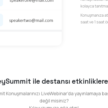
kolayca tanıtmal
Konuşmanıza at
saat ve 1 saat ö
Summit ile destansı etkinliklere
it Konuşmalarınızı LiveWebinar'da yayınlamaya baş
değil misiniz?
Kılavuzumuza göz atın!