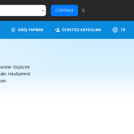
X
CONTINUE
GIRIŞ YAPMAK
ÜCRETSIZ KAYDOLMA
TR
urslar. Güçlü bir
e edin. HeySummit
yın.