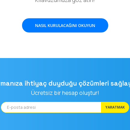
NASIL KURULACAĞINI OKUYUN
rmanıza ihtiyaç duyduğu çözümleri sağla
Ücretsiz bir hesap oluştur!
YARATMAK