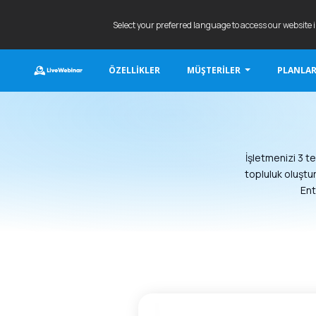
Select your preferred language to access our website 
ÖZELLIKLER
MÜŞTERILER
PLANLAR
LIVEWEBINAR.COM
İşletmenizi 3 te
topluluk oluştur
Ent