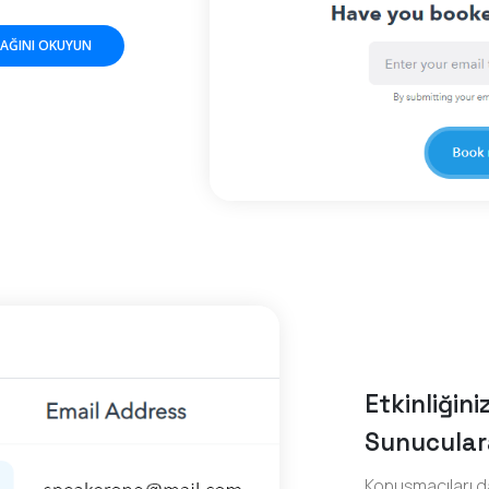
CAĞINI OKUYUN
Etkinliğin
Sunucular
Konuşmacıları d