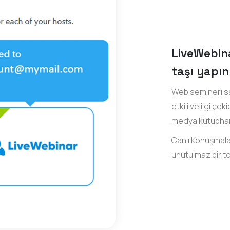
LiveWebina
taşı yapın
Web semineri sa
etkili ve ilgi çe
medya kütüphane
Canlı Konuşmalar
unutulmaz bir t