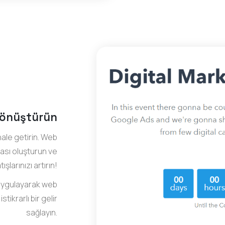
 dönüştürün
hale getirin. Web
yfası oluşturun ve
ışlarınızı artırın!
m uygulayarak web
ikrarlı bir gelir
sağlayın.