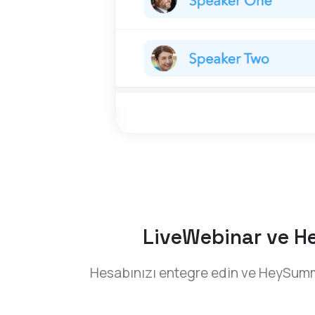
LiveWebinar ve Hey
Hesabınızı entegre edin ve HeySumm