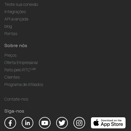
Teste sua conexão
Integrações
API avançada
blog
Pontas
Sobre nós
Preços
Oferta Empresarial
Lab
Feito pelo RTC
Clientes
Programa de Afiliados
Contate-nos
Siga-nos