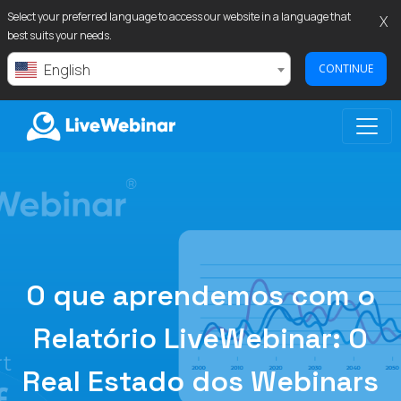
Select your preferred language to access our website in a language that
X
best suits your needs.
English
CONTINUE
LIVEWEBINAR.COM
O que aprendemos com o
Relatório LiveWebinar: O
Real Estado dos Webinars