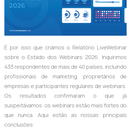
É por isso que criámos o Relatório LiveWebinar
sobre o Estado dos Webinars 2026. Inquirimos
433 respondentes de mais de 40 países, incluindo
profissionais de marketing, proprietários de
empresas e participantes regulares de webinars.
Os resultados confirmaram o que já
suspeitávamos: os webinars estão mais fortes do
que nunca. Aqui estão as nossas principais
conclusões: