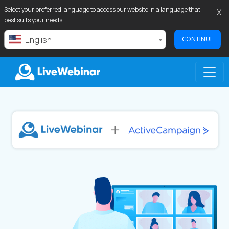
Select your preferred language to access our website in a language that
X
best suits your needs.
English
CONTINUE
LIVEWEBINAR.COM