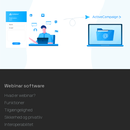
Webinar software
Hvad er webinar?
Funktioner
Tilgængelighed
Sikkerhed og privatliv
Interoperabilitet