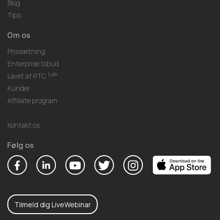
Blog
Tips
Om os
Prissætning
Enterprise tilbud
Lab
Lavet af RTC
Kunder
Affiliate program
Kontakt os
Følg os
Tilmeld dig LiveWebinar