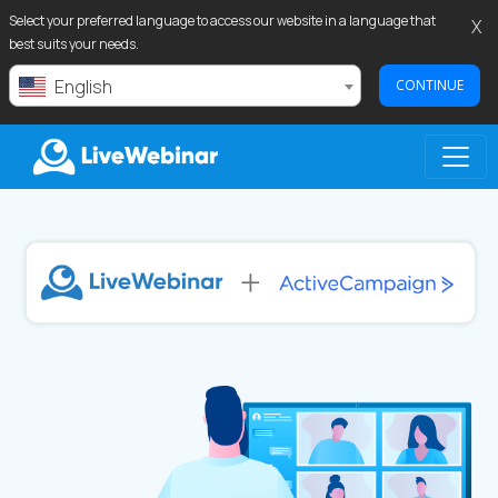
Select your preferred language to access our website in a language that
X
best suits your needs.
English
CONTINUE
LIVEWEBINAR.COM