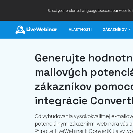
Select your preferred language to access our website 
VLASTNOSTI
ZÁKAZNÍKOV
LIVEWEBINAR.COM
Generujte hodnotn
mailových potenci
zákazníkov pomoc
integrácie Convert
Od vybudovania vysokokvalitnej e-mailov
potenciálnymi zákazníkmi webinára vás delí
Pripojte LiveWebinar k ConvertKit a vytv