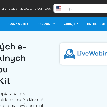
English
in a language that best suits your needs.
PLÁNY A CENY
PRODUKT
ZDROJE
ENTERPRISE
ých e-
álnych
ou
Kit
ej databázy s
 len niekoľko kliknutí!
orte e-mailový segment,