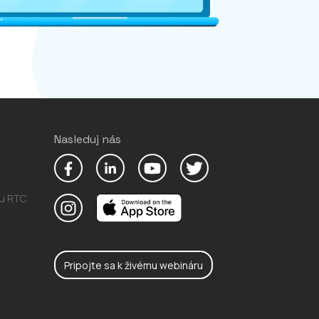
Nasleduj nás
ou RTC
Pripojte sa k živému webináru