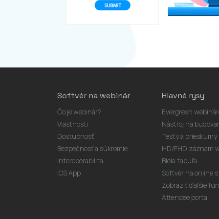
Softvér na webinár
Hlavné rysy
Čo je webinár?
Evergreen webinár
Vlastnosti
Nástroj na budova
Dostupnosť
Testy a prieskumy
Bezpečnosť a súkromie
HD/FHD záznam w
Interoperabilita
Biela tabuľa
iOS App
Softvér na online 
Zobraziť ďalšie funk
Attendee portal