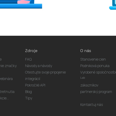
Zdroje
O nás
e
FAQ
Stanovenie cien
nie značky
Návody a návody
Podniková ponuka
Otestujte svoje pripojenie
Vyrobené spoločnosť
Lab
ebinára
integrácií
Pokročilé API
zákazníkov
stretnutia
Blog
partnerský program
cie...
Tipy
Kontaktuj nás