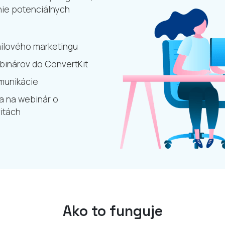
nie potenciálnych
ailového marketingu
binárov do ConvertKit
munikácie
sa na webinár o
itách
Ako to funguje