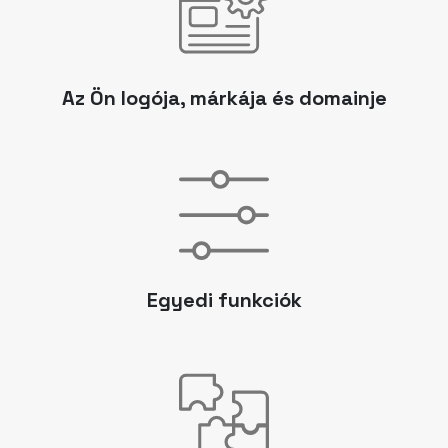
Az Ön logója, márkája és domainje
Egyedi funkciók