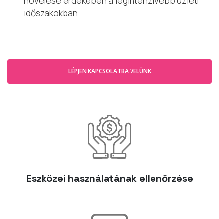
növelése érdekében a legintenzívebb üzleti
időszakokban
LÉPJEN KAPCSOLATBA VELÜNK
Eszközei használatának ellenőrzése