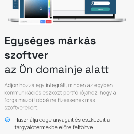
Egységes márkás
szoftver
az Ön domainje alatt
Adjon hozzá egy integrált, minden az egyben
kommunikációs eszközt portfóliójához, hogy a
forgalmazói többé ne fizessenek más
szoftverekért.
Használja cége anyagait és eszközeit a
tárgyalótermekbe előre feltöltve