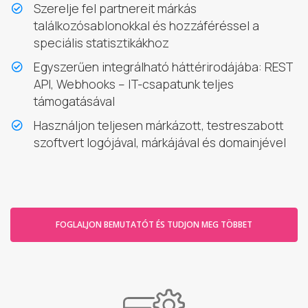
Szerelje fel partnereit márkás
találkozósablonokkal és hozzáféréssel a
speciális statisztikákhoz
Egyszerűen integrálható háttérirodájába: REST
API, Webhooks – IT-csapatunk teljes
támogatásával
Használjon teljesen márkázott, testreszabott
szoftvert logójával, márkájával és domainjével
FOGLALJON BEMUTATÓT ÉS TUDJON MEG TÖBBET