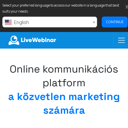
Select your preferred language to access our website in a language that best
X
suits your needs.
English
CONTINUE
LIVEWEBINAR.COM
Online kommunikációs
platform
a közvetlen marketing
számára