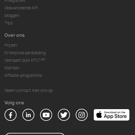
Integraties
Geavanceerde API
bloggen
Tips
Over ons
Prijzen
Enterprise aanbieding
Lab
Gemaakt door RTC
Klanten
Affiliate-programma
Neem contact met ons op
Volg ons