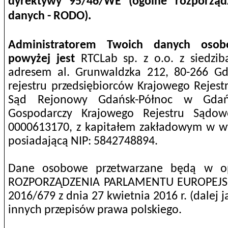
dyrektywy 95/46/WE (ogólne rozporząd
danych - RODO).
Administratorem Twoich danych osob
powyżej jest
RTCLab sp. z o.o. z siedz
adresem al. Grunwaldzka 212, 80-266 G
rejestru przedsiębiorców Krajowego Rejes
Sąd Rejonowy Gdańsk-Północ w Gdań
Gospodarczy Krajowego Rejestru Sądo
0000613170, z kapitałem zakładowym w wys
posiadającą NIP: 5842748894.
Dane osobowe przetwarzane będą w op
ROZPORZĄDZENIA PARLAMENTU EUROPEJSK
2016/679 z dnia 27 kwietnia 2016 r. (dalej 
innych przepisów prawa polskiego.