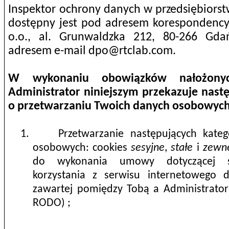
Inspektor ochrony danych w przedsiębiorst
dostępny jest pod adresem korespondency
o.o., al. Grunwaldzka 212, 80-266 Gda
adresem e-mail
dpo@rtclab.com
.
W wykonaniu obowiązków nałożon
Administrator niniejszym przekazuje nast
o przetwarzaniu Twoich danych osobowyc
1.
Przetwarzanie następujących kate
osobowych: cookies
sesyjne
,
stałe
i
zewn
do wykonania umowy dotyczącej św
korzystania z serwisu internetowego d
zawartej pomiędzy Tobą a Administratore
RODO) ;