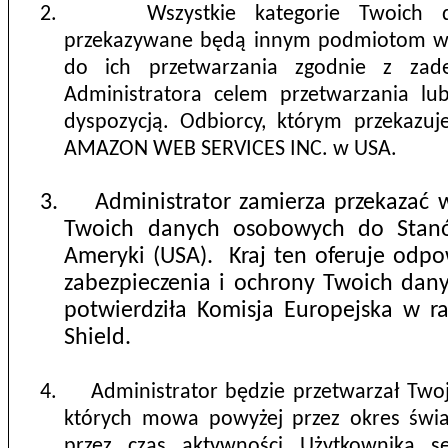
2.
Wszystkie kategorie Twoich
przekazywane będą innym podmiotom w 
do ich przetwarzania zgodnie z zad
Administratora celem przetwarzania l
dyspozycją.
Odbiorcy, którym przekazu
AMAZON WEB SERVICES INC. w USA.
3.
Administrator zamierza przekazać w
Twoich danych osobowych do Stan
Ameryki (USA).
Kraj ten oferuje odp
zabezpieczenia i ochrony Twoich dan
potwierdziła Komisja Europejska w r
Shield.
4.
Administrator będzie przetwarzał Tw
których mowa powyżej przez okres świa
przez czas aktywności Użytkownika s